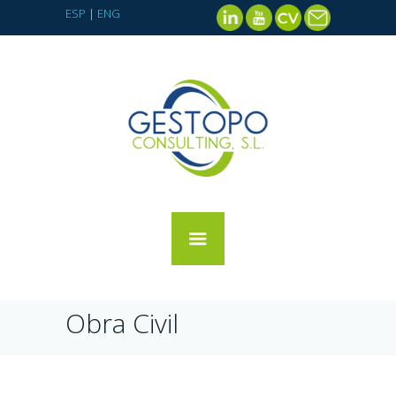
ESP
|
ENG
Obra Civil