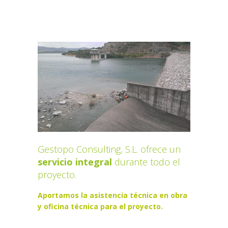
Gestopo Consulting, S.L. ofrece un
servicio integral
durante todo el
proyecto.
Aportamos
la asistencia técnica en obra
y oficina técnica
para el proyecto.