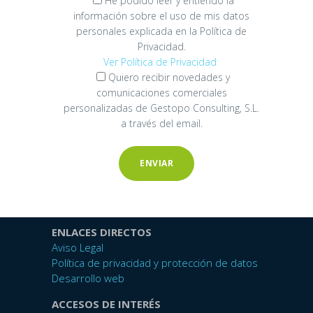
He podido leer y entiendo la
información sobre el uso de mis datos
personales explicada en la Política de
Privacidad.
Ver Política de Privacidad
Quiero recibir novedades y
comunicaciones comerciales
personalizadas de Gestopo Consulting, S.L.
a través del email.
ENLACES DIRECTOS
Aviso Legal
Política de privacidad y protección de datos
Desarrollo web
ACCESOS DE INTERÉS