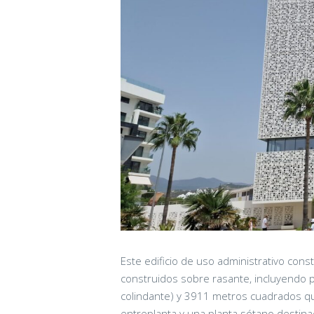
Este edificio de uso administrativo con
construidos sobre rasante, incluyendo pl
colindante) y 3911 metros cuadrados q
entreplanta y una planta sótano destin