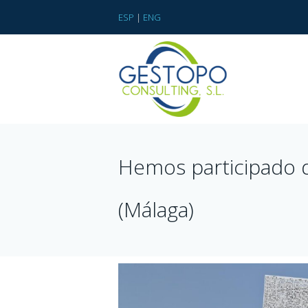
ESP
|
ENG
Hemos participado d
(Málaga)