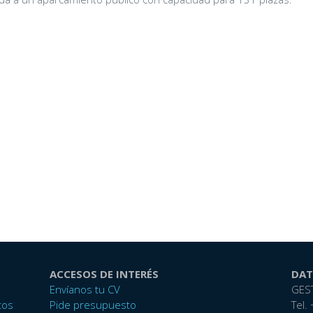
ACCESOS DE INTERÉS
DAT
Envíanos tu CV
GES
tos
Pide presupuesto
Tel