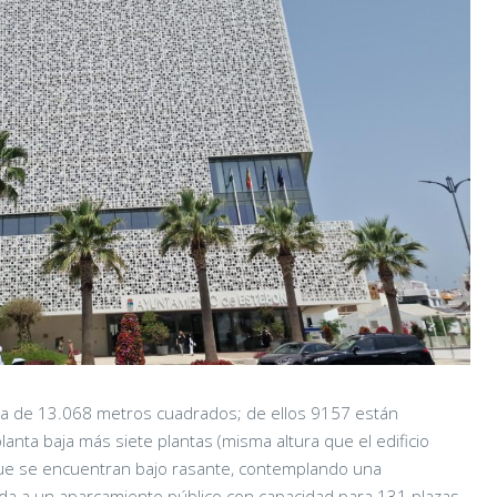
sta de 13.068 metros cuadrados; de ellos 9157 están
anta baja más siete plantas (misma altura que el edificio
ue se encuentran bajo rasante, contemplando una
ada a un aparcamiento público con capacidad para 131 plazas.